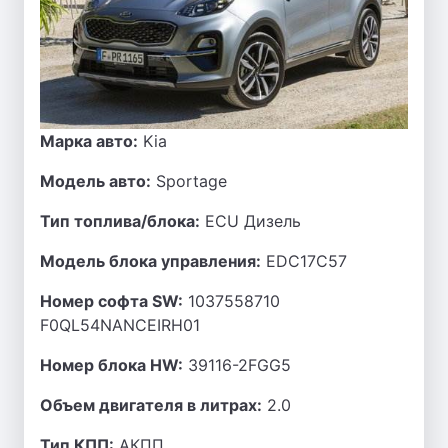
Марка авто:
Kia
Модель авто:
Sportage
Тип топлива/блока:
ECU Дизель
Модель блока управления:
EDC17C57
Номер софта SW:
1037558710
F0QL54NANCEIRH01
Номер блока HW:
39116-2FGG5
Объем двигателя в литрах:
2.0
Тип КПП:
АКПП