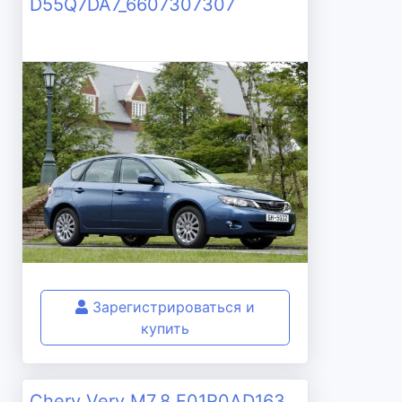
D55Q7DA7_6607307307
Зарегистрироваться и
купить
Chery Very M7.8 F01R0AD163