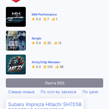
MM Perfomance
5.0
7
1
Sergio
5.0
32
12
ArtzyChip Михаил
5.0
133
48
Лента RSS
Самые новые
По кол-ву заказов
По цене
Subaru Impreza Hitachi SH7058