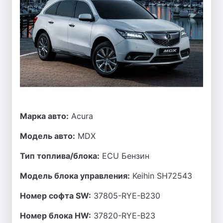
Марка авто:
Acura
Модель авто:
MDX
Тип топлива/блока:
ECU Бензин
Модель блока управления:
Keihin SH72543
Номер софта SW:
37805-RYE-B230
Номер блока HW:
37820-RYE-B23