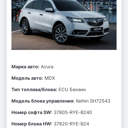
Марка авто:
Acura
Модель авто:
MDX
Тип топлива/блока:
ECU Бензин
Модель блока управления:
Keihin SH72543
Номер софта SW:
37805-RYE-B240
Номер блока HW:
37820-RYE-B24