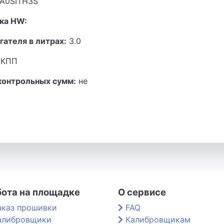
A0SITH3S
ка HW:
гателя в литрах:
3.0
КПП
контрольных сумм:
не
бота на площадке
О сервисе
аказ прошивки
FAQ
алибровщики
Калибровщикам