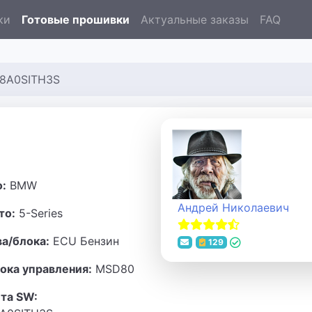
ки
Готовые прошивки
Актуальные заказы
FAQ
I8A0SITH3S
о:
BMW
Андрей Николаевич
то:
5-Series
ва/блока:
ECU Бензин
129
ока управления:
MSD80
та SW: