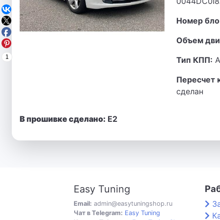
0044DC0I8
Номер бло
Объем дви
1
Тип КПП:
А
Пересчет 
сделан
В прошивке сделано:
Е2
Easy Tuning
Ра
З
Email:
admin@easytuningshop.ru
Чат в Telegram:
Easy Tuning
К