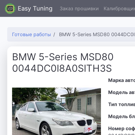
Easy Tuning
Заказ прошивки
Калибровщи
Готовые работы
BMW 5-Series MSD80 0044DC0
BMW 5-Series MSD80
0044DC0I8A0SITH3S
Марка авт
Модель ав
Тип топли
Модель бл
Номер соф