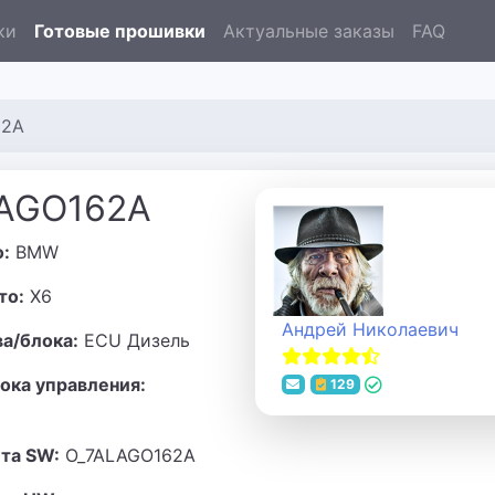
ки
Готовые прошивки
Актуальные заказы
FAQ
62A
LAGO162A
о:
BMW
то:
X6
Андрей Николаевич
ва/блока:
ECU Дизель
ока управления:
129
та SW:
O_7ALAGO162A