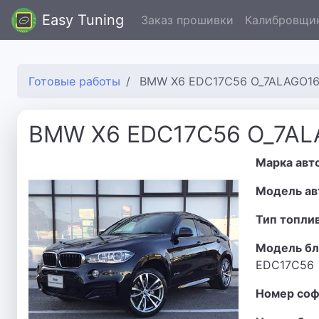
Easy Tuning
Заказ прошивки
Калибровщи
Готовые работы
BMW X6 EDC17C56 O_7ALAGO1
BMW X6 EDC17C56 O_7A
Марка авт
Модель ав
Тип топли
Модель бл
EDC17C56
Номер соф