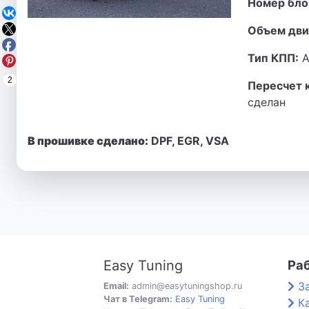
Номер бло
Объем дви
Тип КПП:
А
2
Пересчет 
сделан
В прошивке сделано:
DPF, EGR, VSA
Easy Tuning
Ра
З
Email:
admin@easytuningshop.ru
Чат в Telegram:
Easy Tuning
К