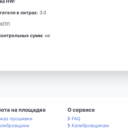
ка HW:
гателя в литрах:
3.0
КПП
контрольных сумм:
не
бота на площадке
О сервисе
аказ прошивки
FAQ
алибровщики
Калибровщикам