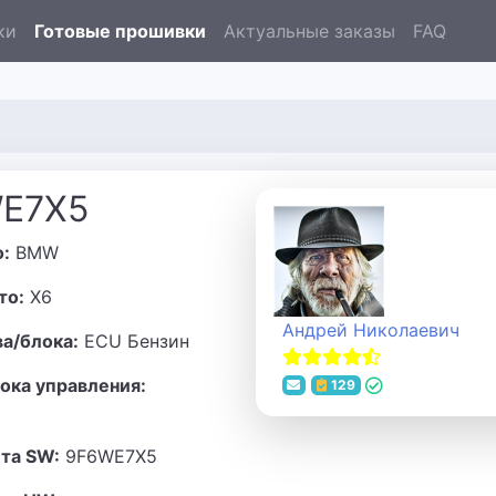
ки
Готовые прошивки
Актуальные заказы
FAQ
WE7X5
о:
BMW
то:
X6
Андрей Николаевич
ва/блока:
ECU Бензин
ока управления:
129
та SW:
9F6WE7X5