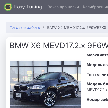
Easy Tuning
Заказ прошивки
Калибровщи
Готовые работы
BMW X6 MEVD17.2.x 9F6WE7X5
BMW X6 MEVD17.2.x 9F6
Марка авт
Модель ав
Тип топли
Модель бл
MEVD17.2.x
Номер соф