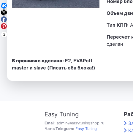
Номер бло
Объем дви
Тип КПП:
А
2
Пересчет 
сделан
В прошивке сделано:
E2, EVAPoff
master и slave (Писать оба блока!)
Easy Tuning
Ра
З
Email:
admin@easytuningshop.ru
Чат в Telegram:
Easy Tuning
К