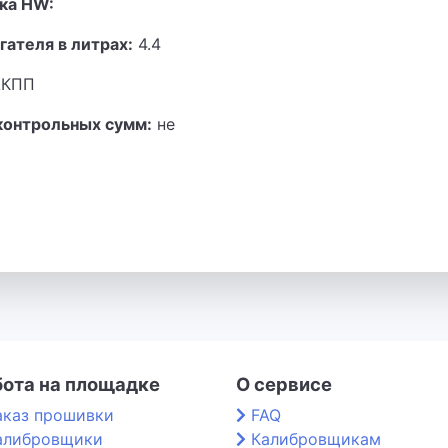
ка HW:
гателя в литрах:
4.4
КПП
контрольных сумм:
не
бота на площадке
О сервисе
аказ прошивки
FAQ
алибровщики
Калибровщикам