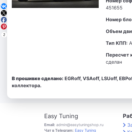
Номер соф
451655
Номер бло
Объем дви
2
Тип КПП:
А
Пересчет 
сделан
В прошивке сделано:
EGRoff, VSAoff, LSUoff, EBP
коллектора.
Easy Tuning
Ра
З
Email:
admin@easytuningshop.ru
Чат в Telegram:
Easy Tuning