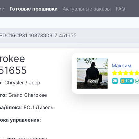
ки
Готовые прошивки
Актуальные заказы
FAQ
e EDC16CP31 1037390917 451655
rokee
Максим
51655
124
о:
Chrysler / Jeep
то:
Grand Cherokee
ва/блока:
ECU Дизель
ока управления:
1