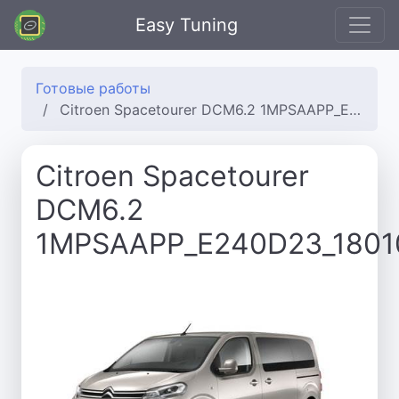
Easy Tuning
Готовые работы
Citroen Spacetourer DCM6.2 1MPSAAPP_E240D23_180109_5O4I_PIR8B_4ASOF
Citroen Spacetourer
DCM6.2
1MPSAAPP_E240D23_1801