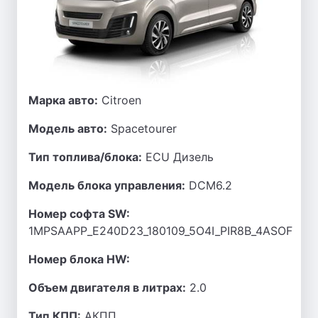
Марка авто:
Citroen
Модель авто:
Spacetourer
Тип топлива/блока:
ECU Дизель
Модель блока управления:
DCM6.2
Номер софта SW:
1MPSAAPP_E240D23_180109_5O4I_PIR8B_4ASOF
Номер блока HW:
Объем двигателя в литрах:
2.0
Тип КПП:
АКПП