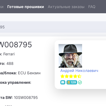
ки
Готовые прошивки
Актуальные заказы
FAQ
795
SW008795
о:
Ferrari
то:
488
Андрей Николаевич
ва/блока:
ECU Бензин
ока управления:
129
та SW:
10SW008795