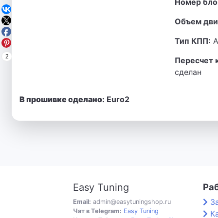
Номер бло
Объем дви
Тип КПП:
А
2
Пересчет 
сделан
В прошивке сделано:
Euro2
Easy Tuning
Ра
З
Email:
admin@easytuningshop.ru
Чат в Telegram:
Easy Tuning
К