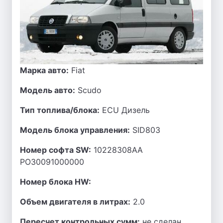
Марка авто:
Fiat
Модель авто:
Scudo
Тип топлива/блока:
ECU Дизель
Модель блока управления:
SID803
Номер софта SW:
10228308AA
PO30091000000
Номер блока HW:
Объем двигателя в литрах:
2.0
Пересчет контрольных сумм:
не сделан