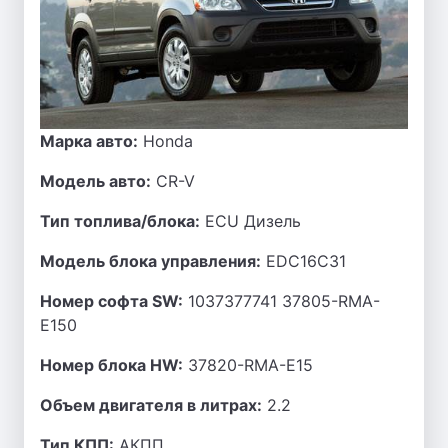
Марка авто:
Honda
Модель авто:
CR-V
Тип топлива/блока:
ECU Дизель
Модель блока управления:
EDC16C31
Номер софта SW:
1037377741 37805-RMA-
E150
Номер блока HW:
37820-RMA-E15
Объем двигателя в литрах:
2.2
Тип КПП:
АКПП