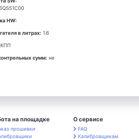
та SW:
6QS51C00
ка HW:
гателя в литрах:
1.6
КПП
контрольных сумм:
не
бота на площадке
О сервисе
аказ прошивки
FAQ
алибровщики
Калибровщикам