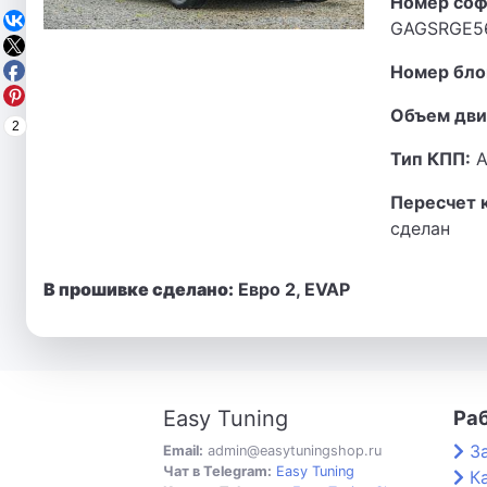
Номер соф
GAGSRGE5
Номер бло
Объем дви
2
Тип КПП:
А
Пересчет 
сделан
В прошивке сделано:
Евро 2, EVAP
Easy Tuning
Ра
З
Email:
admin@easytuningshop.ru
Чат в Telegram:
Easy Tuning
К