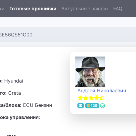
ки
Готовые прошивки
Актуальные заказы
FAQ
RGE56QS51C00
о:
Hyundai
Андрей Николаевич
то:
Creta
ва/блока:
ECU Бензин
129
ока управления: