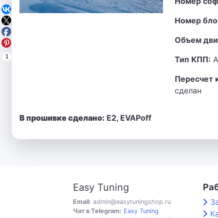
Номер соф
Номер бло
Объем дви
1
Тип КПП:
А
Пересчет 
сделан
В прошивке сделано:
E2, EVAPoff
Easy Tuning
Ра
З
Email:
admin@easytuningshop.ru
Чат в Telegram:
Easy Tuning
К