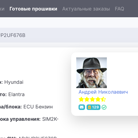
ки
Готовые прошивки
Актуальные заказы
FAQ
8UP2UF676B
1
о:
Hyundai
Андрей Николаевич
то:
Elantra
ва/блока:
ECU Бензин
129
ока управления:
SIM2K-