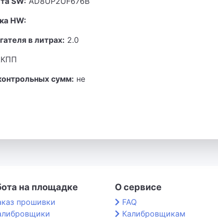
та SW:
AD8UP2UF676B
ка HW:
гателя в литрах:
2.0
КПП
контрольных сумм:
не
бота на площадке
О сервисе
аказ прошивки
FAQ
алибровщики
Калибровщикам