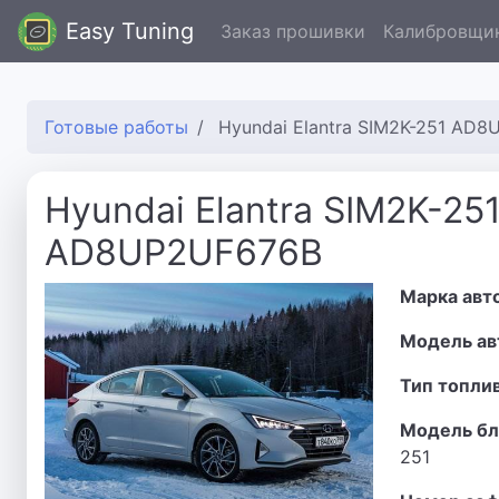
Easy Tuning
Заказ прошивки
Калибровщи
Готовые работы
Hyundai Elantra SIM2K-251 AD
Hyundai Elantra SIM2K-25
AD8UP2UF676B
Марка авт
Модель ав
Тип топли
Модель бл
251