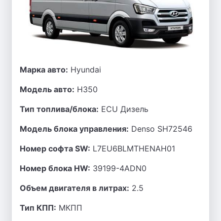
Марка авто:
Hyundai
Модель авто:
H350
Тип топлива/блока:
ECU Дизель
Модель блока управления:
Denso SH72546
Номер софта SW:
L7EU6BLMTHENAH01
Номер блока HW:
39199-4ADN0
Объем двигателя в литрах:
2.5
Тип КПП:
МКПП