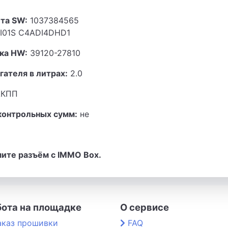
та SW:
1037384565
I01S C4ADI4DHD1
ка HW:
39120-27810
гателя в литрах:
2.0
КПП
контрольных сумм:
не
мите разъём с IMMO Box.
бота на площадке
О сервисе
аказ прошивки
FAQ