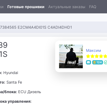
ки
Готовые прошивки
Актуальные заказы
FAQ
037384565 E2CM4A4DI01S C4ADI4DHD1
39
Максим
1S
124
о:
Hyundai
то:
Santa Fe
ва/блока:
ECU Дизель
ока управления: