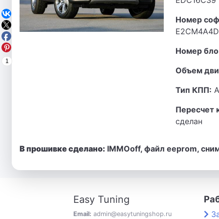
EDC16C39
Номер соф
E2CM4A4D
Номер бло
1
Объем дви
Тип КПП:
А
Пересчет 
сделан
В прошивке сделано:
IMMOoff, файл eeprom, сни
Easy Tuning
Ра
З
Email:
admin@easytuningshop.ru