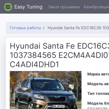
Easy Tuning
Заказ прошивки
Калибровщи
Готовые работы
Hyundai Santa Fe EDC16C39 1
Hyundai Santa Fe EDC16C
1037384565 E2CM4A4DI0
C4ADI4DHD1
Марка авт
Модель ав
Тип топли
Модель бл