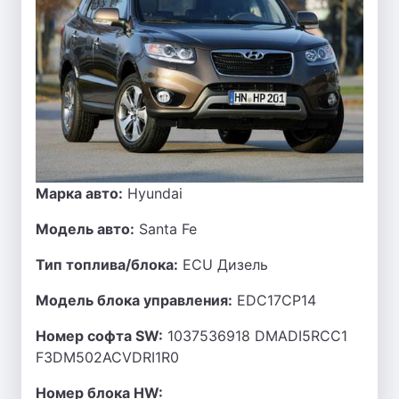
Марка авто:
Hyundai
Модель авто:
Santa Fe
Тип топлива/блока:
ECU Дизель
Модель блока управления:
EDC17CP14
Номер софта SW:
1037536918 DMADI5RCC1
F3DM502ACVDRI1R0
Номер блока HW: