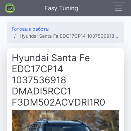
Easy Tuning
Готовые работы
Hyundai Santa Fe EDC17CP14 1037536918 DMADI5RCC1 F3DM502ACVDRI1R0
Hyundai Santa Fe
EDC17CP14
1037536918
DMADI5RCC1
F3DM502ACVDRI1R0