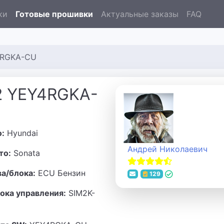
ки
Готовые прошивки
Актуальные заказы
FAQ
Y4RGKA-CU
42 YEY4RGKA-
о:
Hyundai
Андрей Николаевич
то:
Sonata
ва/блока:
ECU Бензин
129
ока управления:
SIM2K-