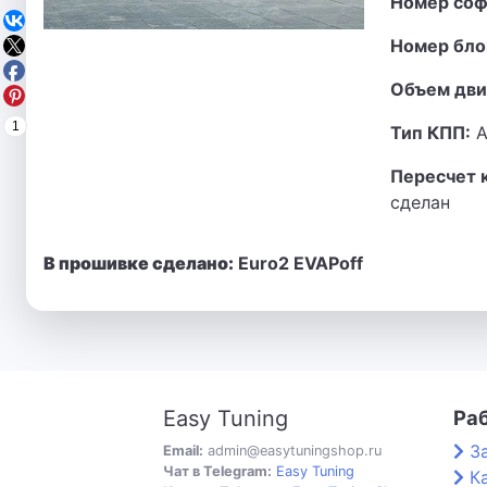
Номер соф
Номер бло
Объем дви
1
Тип КПП:
А
Пересчет 
сделан
В прошивке сделано:
Euro2 EVAPoff
Easy Tuning
Ра
З
Email:
admin@easytuningshop.ru
Чат в Telegram:
Easy Tuning
К