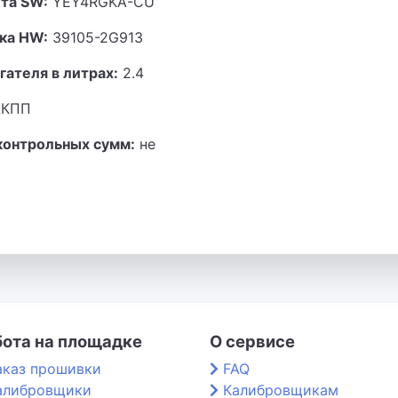
та SW:
YEY4RGKA-CU
ка HW:
39105-2G913
гателя в литрах:
2.4
КПП
контрольных сумм:
не
бота на площадке
О сервисе
аказ прошивки
FAQ
алибровщики
Калибровщикам