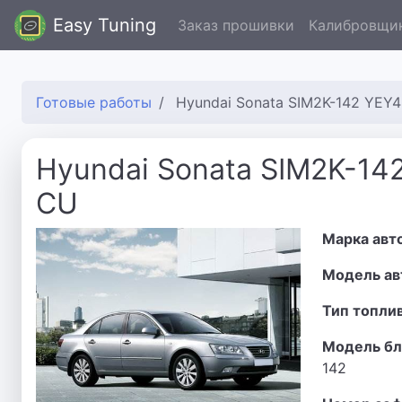
Easy Tuning
Заказ прошивки
Калибровщи
Готовые работы
Hyundai Sonata SIM2K-142 YE
Hyundai Sonata SIM2K-1
CU
Марка авт
Модель ав
Тип топли
Модель бл
142