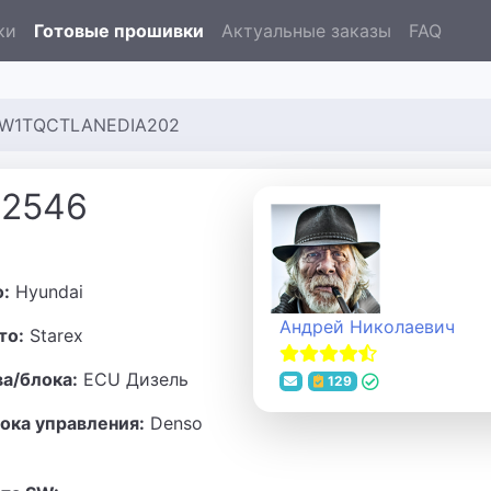
ки
Готовые прошивки
Актуальные заказы
FAQ
6 W1TQCTLANEDIA202
72546
о:
Hyundai
Андрей Николаевич
то:
Starex
ва/блока:
ECU Дизель
129
ока управления:
Denso