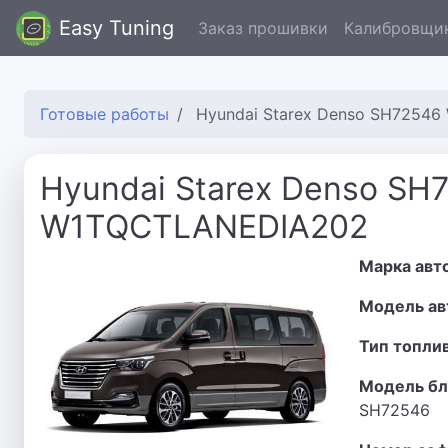
Easy Tuning
Заказ прошивки
Калибровщи
Готовые работы
Hyundai Starex Denso SH7254
Hyundai Starex Denso SH
W1TQCTLANEDIA202
Марка авт
Модель ав
Тип топли
Модель бл
SH72546