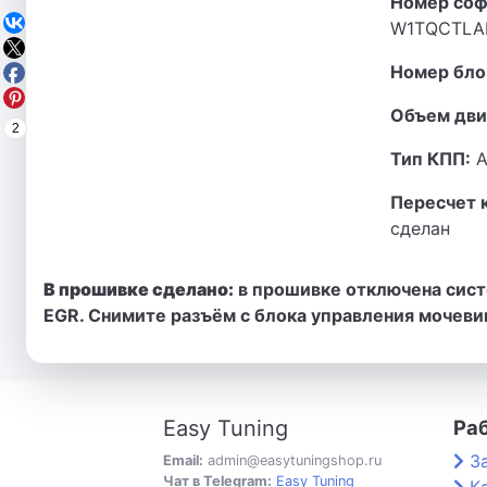
Номер соф
W1TQCTLA
Номер бло
Объем дви
2
Тип КПП:
А
Пересчет 
сделан
В прошивке сделано:
в прошивке отключена сист
EGR. Снимите разъём с блока управления мочеви
Easy Tuning
Ра
З
Email:
admin@easytuningshop.ru
Чат в Telegram:
Easy Tuning