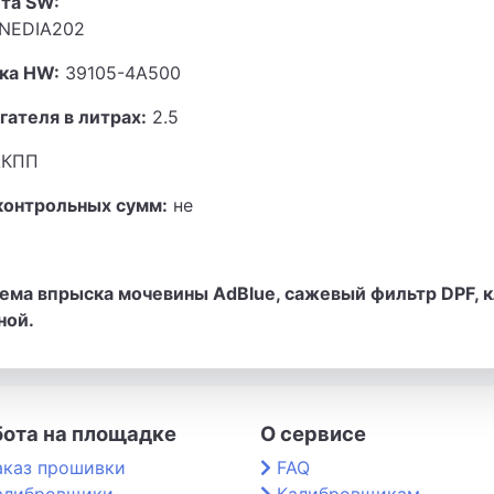
та SW:
NEDIA202
ка HW:
39105-4A500
гателя в литрах:
2.5
КПП
контрольных сумм:
не
ема впрыска мочевины AdBlue, сажевый фильтр DPF, 
ной.
бота на площадке
О сервисе
аказ прошивки
FAQ