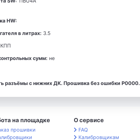
та SW:
11BU4A​
3
ка HW:
гателя в литрах:
3.5
КПП
контрольных сумм:
не
ть разъёмы с нижних ДК. Прошивка без ошибки P0000.
бота на площадке
О сервисе
аказ прошивки
FAQ
алибровщики
Калибровщикам