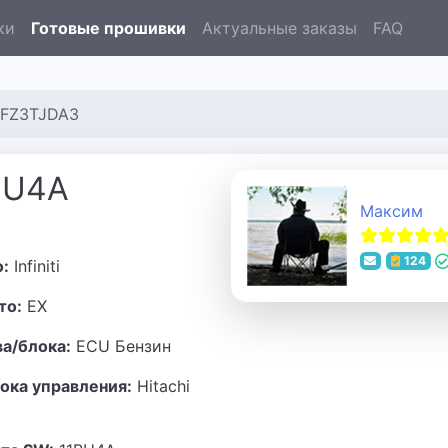
ки
Готовые прошивки
Актуальные заказы
FAQ
​ 9FZ3TJDA3
BU4A​
Максим
124
о:
Infiniti
то:
EX
ва/блока:
ECU Бензин
ока управления:
Hitachi