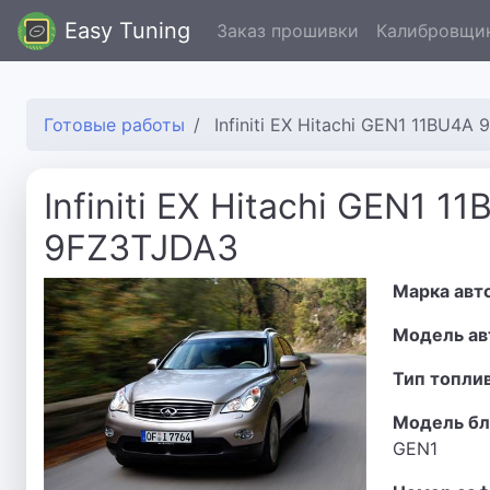
Easy Tuning
Заказ прошивки
Калибровщи
Готовые работы
Infiniti EX Hitachi GEN1 11BU4A
Infiniti EX Hitachi GEN1 11
9FZ3TJDA3
Марка авт
Модель ав
Тип топли
Модель бл
GEN1