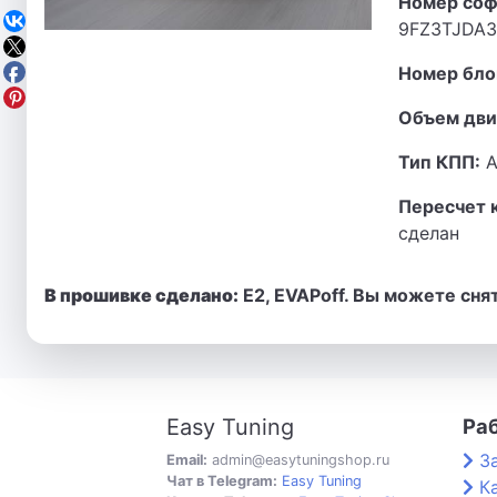
Номер соф
9FZ3TJDA
Номер бло
Объем дви
Тип КПП:
А
Пересчет 
сделан
В прошивке сделано:
E2, EVAPoff. Вы можете сня
Easy Tuning
Ра
З
Email:
admin@easytuningshop.ru
Чат в Telegram:
Easy Tuning
К