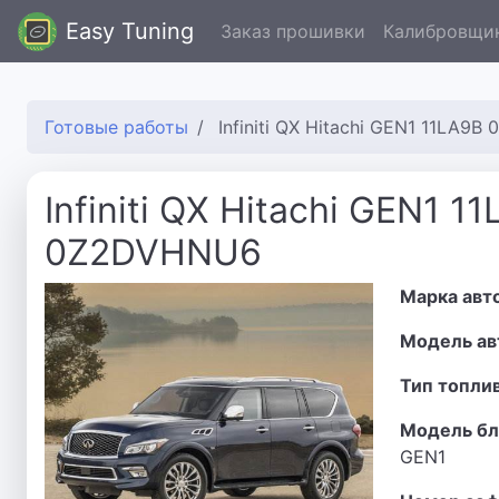
Easy Tuning
Заказ прошивки
Калибровщи
Готовые работы
Infiniti QX Hitachi GEN1 11LA9
Infiniti QX Hitachi GEN1 1
0Z2DVHNU6
Марка авт
Модель ав
Тип топли
Модель бл
GEN1