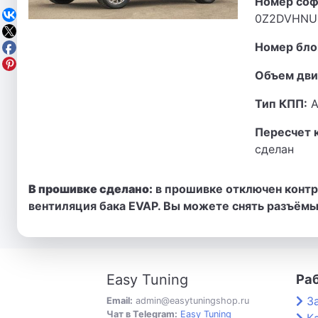
Номер соф
0Z2DVHNU
Номер бло
Объем дви
Тип КПП:
А
Пересчет 
сделан
В прошивке сделано:
в прошивке отключен контро
вентиляция бака EVAP. Вы можете снять разъёмы
Easy Tuning
Ра
З
Email:
admin@easytuningshop.ru
Чат в Telegram:
Easy Tuning