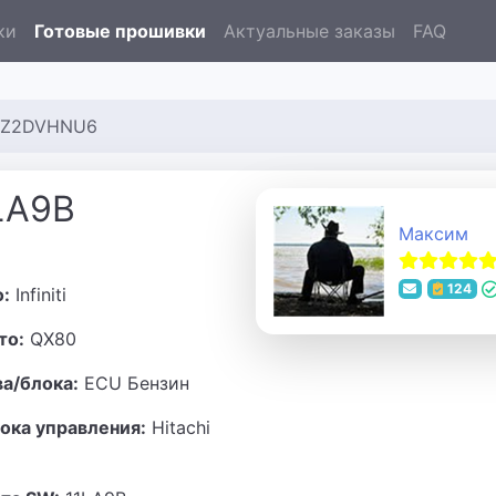
ки
Готовые прошивки
Актуальные заказы
FAQ
B 0Z2DVHNU6
1LA9B
Максим
124
о:
Infiniti
то:
QX80
ва/блока:
ECU Бензин
ока управления:
Hitachi