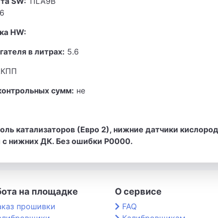
та SW:
11LA9B
6
ка HW:
гателя в литрах:
5.6
КПП
контрольных сумм:
не
ль катализаторов (Евро 2), нижние датчики кислород
 с нижних ДК. Без ошибки P0000.
бота на площадке
О сервисе
аказ прошивки
FAQ