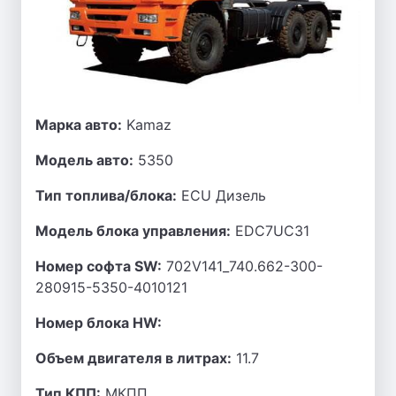
Марка авто:
Kamaz
Модель авто:
5350
Тип топлива/блока:
ECU Дизель
Модель блока управления:
EDC7UC31
Номер софта SW:
702V141_740.662-300-
280915-5350-4010121
Номер блока HW:
Объем двигателя в литрах:
11.7
Тип КПП:
МКПП