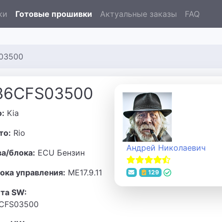
ки
Готовые прошивки
Актуальные заказы
FAQ
S03500
B36CFS03500
о:
Kia
то:
Rio
Андрей Николаевич
ва/блока:
ECU Бензин
ока управления:
ME17.9.11
129
та SW:
CFS03500