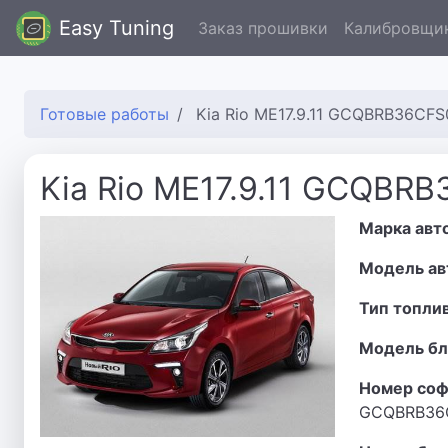
Easy Tuning
Заказ прошивки
Калибровщи
Готовые работы
Kia Rio ME17.9.11 GCQBRB36CF
Kia Rio ME17.9.11 GCQBR
Марка авт
Модель ав
Тип топли
Модель бл
Номер соф
GCQBRB36