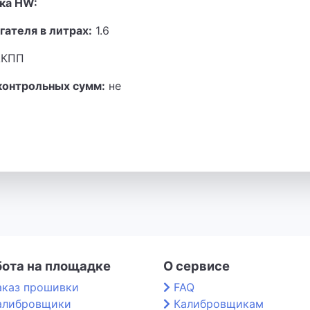
ка HW:
гателя в литрах:
1.6
КПП
контрольных сумм:
не
бота на площадке
О сервисе
аказ прошивки
FAQ
алибровщики
Калибровщикам