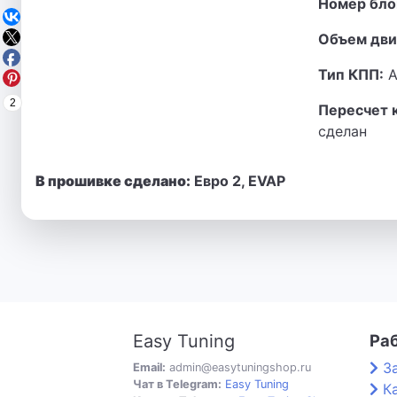
Номер бло
Объем дви
Тип КПП:
А
2
Пересчет 
сделан
В прошивке сделано:
Евро 2, EVAP
Easy Tuning
Ра
З
Email:
admin@easytuningshop.ru
Чат в Telegram:
Easy Tuning
К