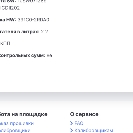
та SW:
10SW071289
CDII202
ка HW:
391C0-2RDA0
гателя в литрах:
2.2
КПП
контрольных сумм:
не
бота на площадке
О сервисе
аказ прошивки
FAQ
алибровщики
Калибровщикам