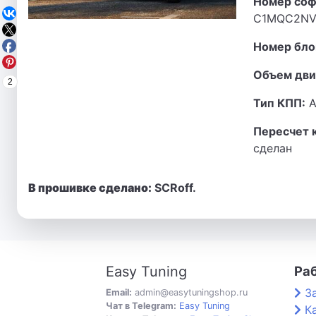
Номер соф
C1MQC2NVI
Номер бло
Объем дви
2
Тип КПП:
А
Пересчет 
сделан
В прошивке сделано:
SCRoff.
Easy Tuning
Ра
З
Email:
admin@easytuningshop.ru
Чат в Telegram:
Easy Tuning
К