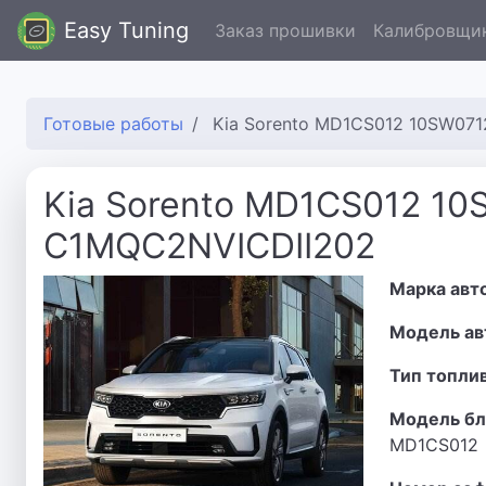
Easy Tuning
Заказ прошивки
Калибровщи
Готовые работы
Kia Sorento MD1CS012 10SW07
Kia Sorento MD1CS012 1
C1MQC2NVICDII202
Марка авт
Модель ав
Тип топли
Модель бл
MD1CS012