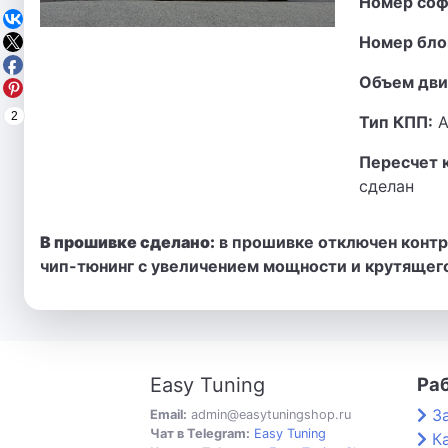
Номер соф
Номер бло
Объем дви
2
Тип КПП:
А
Пересчет 
сделан
В прошивке сделано:
в прошивке отключен контро
чип-тюнинг с увеличением мощности и крутящег
Easy Tuning
Ра
З
Email:
admin@easytuningshop.ru
Чат в Telegram:
Easy Tuning
К