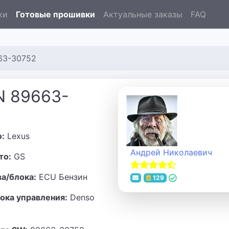
ки
Готовые прошивки
Актуальные заказы
FAQ
63-30752
N 89663-
о:
Lexus
Андрей Николаевич
то:
GS
ва/блока:
ECU Бензин
129
ока управления:
Denso