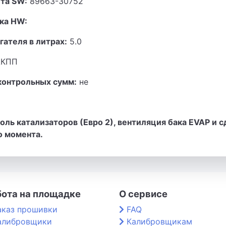
та SW:
89663-30752
ка HW:
гателя в литрах:
5.0
КПП
контрольных сумм:
не
ль катализаторов (Евро 2), вентиляция бака EVAP и с
о момента.
бота на площадке
О сервисе
аказ прошивки
FAQ
алибровщики
Калибровщикам