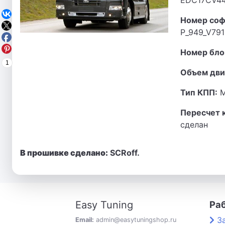
EDC17CV4
Номер соф
P_949_V791
Номер бло
1
Объем дви
Тип КПП:
М
Пересчет 
сделан
В прошивке сделано:
SCRoff.
Easy Tuning
Ра
З
Email:
admin@easytuningshop.ru