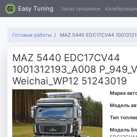
Easy Tuning
Заказ прошивки
Калибровщи
Готовые работы
MAZ 5440 EDC17CV44 1001312193_
MAZ 5440 EDC17CV44
1001312193_A008 P_949_
Weichai_WP12 51243019
Марка авт
Модель ав
Тип топли
Модель бл