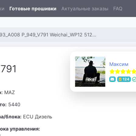
ки
Готовые прошивки
Актуальные заказы
FAQ
A008 P_949_V791 Weichai_WP12 51243019
Максим
V791
124
о:
MAZ
то:
5440
ва/блока:
ECU Дизель
ока управления: