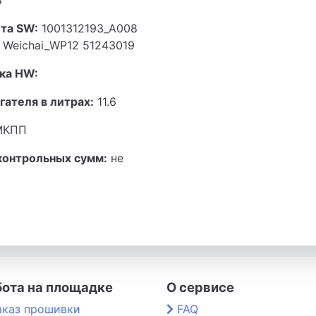
4
та SW:
1001312193_A008
 Weichai_WP12 51243019
ка HW:
гателя в литрах:
11.6
КПП
контрольных сумм:
не
бота на площадке
О сервисе
аказ прошивки
FAQ