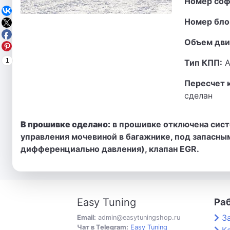
Номер соф
Номер бло
Объем дви
1
Тип КПП:
А
Пересчет 
сделан
В прошивке сделано:
в прошивке отключена сист
управления мочевиной в багажнике, под запасны
дифференциально давления), клапан EGR.
Easy Tuning
Ра
З
Email:
admin@easytuningshop.ru
Чат в Telegram:
Easy Tuning