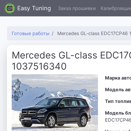
Easy Tuning
Заказ прошивки
Калибровщи
Готовые работы
Mercedes GL-class EDC17CP46 
Mercedes GL-class EDC1
1037516340
Марка авт
Модель ав
Тип топли
Модель бл
EDC17CP4