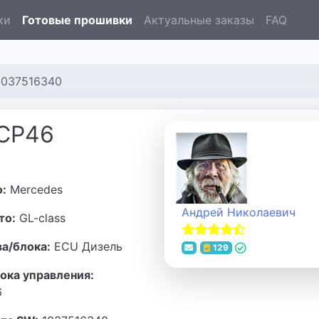
ки
Готовые прошивки
Актуальные заказы
FAQ
1037516340
7CP46
о:
Mercedes
Андрей Николаевич
то:
GL-class
ва/блока:
ECU Дизель
129
ока управления:
6