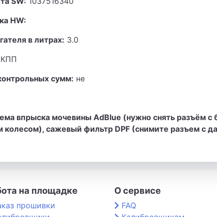
та SW:
1037516340
ка HW:
гателя в литрах:
3.0
КПП
контрольных сумм:
не
ема впрыска мочевины AdBlue (нужно снять разъём с 
м колесом), сажевый фильтр DPF (снимите разъем с д
бота на площадке
О сервисе
аказ прошивки
FAQ