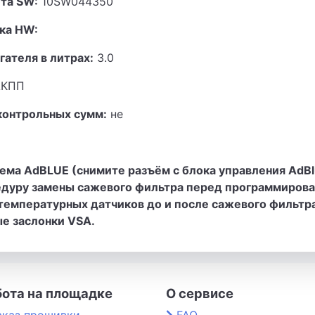
та SW:
10SW044350
ка HW:
гателя в литрах:
3.0
КПП
контрольных сумм:
не
ема AdBLUE (снимите разъём с блока управления AdBl
едуру замены сажевого фильтра перед программирова
температурных датчиков до и после сажевого фильтра
ые заслонки VSA.
бота на площадке
О сервисе