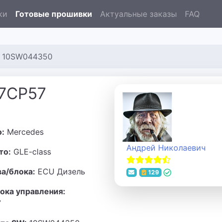
ки
Готовые прошивки
Актуальные заказы
FAQ
7 10SW044350
17CP57
о:
Mercedes
Андрей Николаевич
то:
GLE-class
ва/блока:
ECU Дизель
129
ока управления:
7