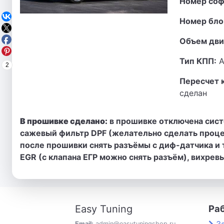
Номер соф
Номер бло
Объем дви
Тип КПП:
А
2
Пересчет 
сделан
В прошивке сделано:
в прошивке отключена сист
сажевый фильтр DPF (желательно сделать проц
после прошивки снять разъёмы с диф-датчика и 
EGR (с клапана ЕГР можно снять разъём), вихрев
Easy Tuning
Ра
Email:
admin@easytuningshop.ru