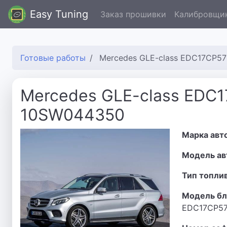
Easy Tuning
Заказ прошивки
Калибровщи
Готовые работы
Mercedes GLE-class EDC17CP5
Mercedes GLE-class EDC
10SW044350
Марка авт
Модель ав
Тип топли
Модель бл
EDC17CP5