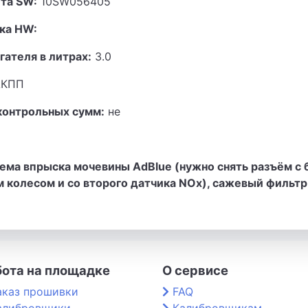
та SW:
10SW056405
ка HW:
гателя в литрах:
3.0
КПП
контрольных сумм:
не
ема впрыска мочевины AdBlue (нужно снять разъём с 
 колесом и со второго датчика NOx), сажевый фильтр
бота на площадке
О сервисе
аказ прошивки
FAQ