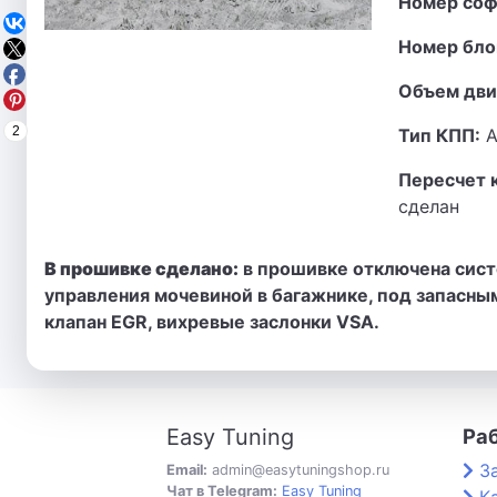
Номер соф
Номер бло
Объем дви
2
Тип КПП:
А
Пересчет 
сделан
В прошивке сделано:
в прошивке отключена сист
управления мочевиной в багажнике, под запасным
клапан EGR, вихревые заслонки VSA.
Easy Tuning
Ра
З
Email:
admin@easytuningshop.ru
Чат в Telegram:
Easy Tuning