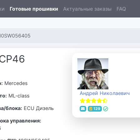
ки
Готовые прошивки
Актуальные заказы
FAQ
 10SW056405
7CP46
о:
Mercedes
Андрей Николаевич
то:
ML-class
ва/блока:
ECU Дизель
129
ока управления:
6