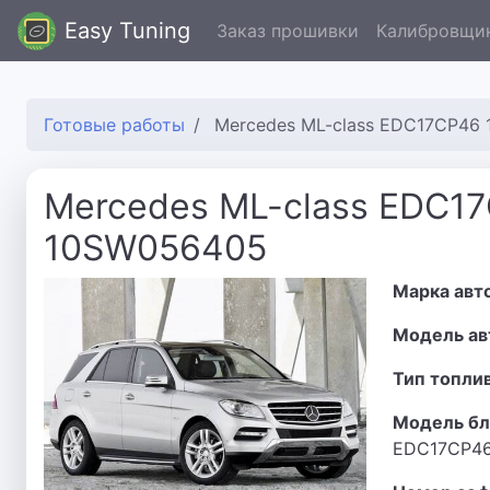
Easy Tuning
Заказ прошивки
Калибровщи
Готовые работы
Mercedes ML-class EDC17CP46
Mercedes ML-class EDC1
10SW056405
Марка авт
Модель ав
Тип топли
Модель бл
EDC17CP4