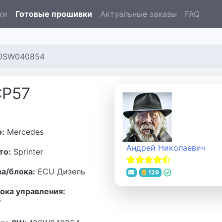
ки
Готовые прошивки
Актуальные заказы
FAQ
10SW040854
CP57
о:
Mercedes
Андрей Николаевич
то:
Sprinter
ва/блока:
ECU Дизель
129
ока управления:
7