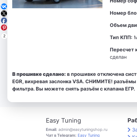
Номер соф
Номер бло
Объем дви
2
Тип КПП:
М
Пересчет 
сделан
В прошивке сделано:
в прошивке отключена сист
EGR, вихревая заслонка VSA. СНИМИТЕ! разъёмы 
фильтра. Вы можете снять разъём с клапана ЕГР.
Easy Tuning
Ра
З
Email:
admin@easytuningshop.ru
Чат в Telegram:
Easy Tuning