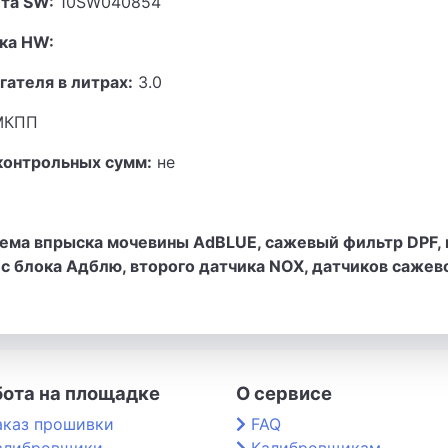
та SW:
10SW040854
ка HW:
гателя в литрах:
3.0
КПП
контрольных сумм:
не
ема впрыска мочевины AdBLUE, сажевый фильтр DPF, 
с блока Адблю, второго датчика NOX, датчиков сажев
бота на площадке
О сервисе
аказ прошивки
FAQ