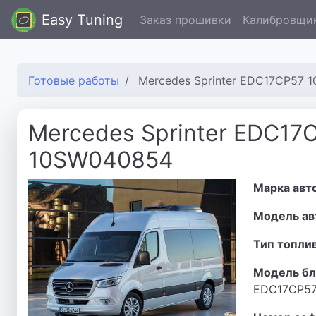
Easy Tuning
Заказ прошивки
Калибровщи
Готовые работы
Mercedes Sprinter EDC17CP57 
Mercedes Sprinter EDC17
10SW040854
Марка авт
Модель ав
Тип топли
Модель бл
EDC17CP5