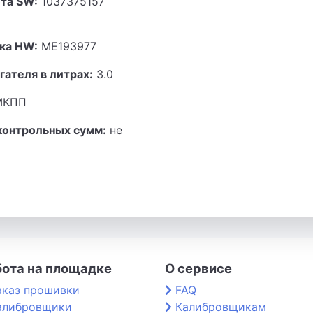
та SW:
1037375157
ка HW:
ME193977
гателя в литрах:
3.0
КПП
контрольных сумм:
не
бота на площадке
О сервисе
аказ прошивки
FAQ
алибровщики
Калибровщикам