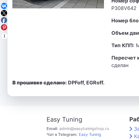
Номер соф
P308V642
Номер бло
Объем дви
1
Тип КПП:
М
Пересчет 
сделан
В прошивке сделано:
DPFoff, EGRoff.
Easy Tuning
Ра
З
Email:
admin@easytuningshop.ru
Чат в Telegram:
Easy Tuning
К