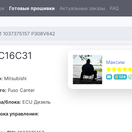
ки
Готовые прошивки
Актуальные заказы
FAQ
31 1037375157 P308V642
DC16C31
Максим
124
о:
Mitsubishi
то:
Fuso Canter
ва/блока:
ECU Дизель
ока управления: