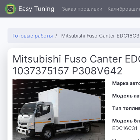
Easy Tuning
Заказ прошивки
Калибровщи
Готовые работы
Mitsubishi Fuso Canter EDC16C
Mitsubishi Fuso Canter E
1037375157 P308V642
Марка авт
Модель ав
Тип топли
Модель бл
EDC16C31