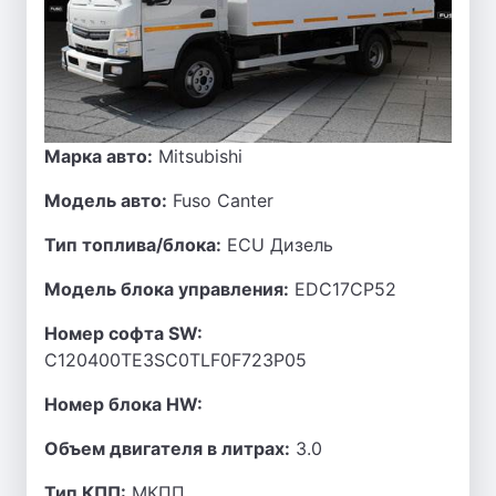
Марка авто:
Mitsubishi
Модель авто:
Fuso Canter
Тип топлива/блока:
ECU Дизель
Модель блока управления:
EDC17CP52
Номер софта SW:
C120400TE3SC0TLF0F723P05
Номер блока HW:
Объем двигателя в литрах:
3.0
Тип КПП:
МКПП