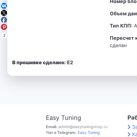
Номер бло
Объем дви
Тип КПП:
А
2
Пересчет 
сделан
В прошивке сделано:
Е2
Easy Tuning
Ра
З
Email:
admin@easytuningshop.ru
Чат в Telegram:
Easy Tuning
К