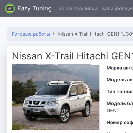
Easy Tuning
Заказ прошивки
Калибровщи
Готовые работы
Nissan X-Trail Hitachi GEN1 1JG
Nissan X-Trail Hitachi GE
Марка авт
Модель ав
Тип топли
Модель бл
GEN1
Номер соф