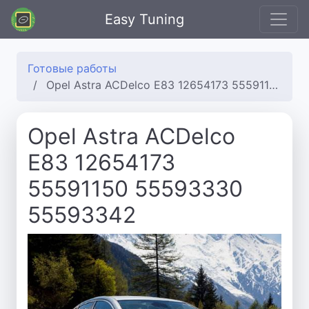
Easy Tuning
Готовые работы
Opel Astra ACDelco E83 12654173 55591150 55593330 55593342
Opel Astra ACDelco
E83 12654173
55591150 55593330
55593342