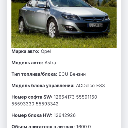
Марка авто:
Opel
Модель авто:
Astra
Тип топлива/блока:
ECU Бензин
Модель блока управления:
ACDelco E83
Номер софта SW:
12654173 55591150
55593330 55593342
Номер блока HW:
12642926
Объем двигателя в литрах:
1600.0