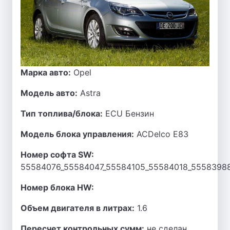
Марка авто:
Opel
Модель авто:
Astra
Тип топлива/блока:
ECU Бензин
Модель блока управления:
ACDelco E83
Номер софта SW:
55584076_55584047_55584105_55584018_5558398
Номер блока HW:
Объем двигателя в литрах:
1.6
Пересчет контрольных сумм:
не сделан