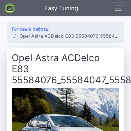
Easy Tuning
Готовые работы
Opel Astra ACDelco E83 55584076_55584047_55584105_55584018_55583988
Opel Astra ACDelco
E83
55584076_55584047_555