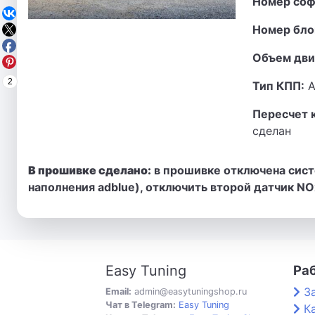
Номер соф
Номер бло
Объем дви
2
Тип КПП:
А
Пересчет 
сделан
В прошивке сделано:
в прошивке отключена сист
наполнения adblue), отключить второй датчик NOx
Easy Tuning
Ра
З
Email:
admin@easytuningshop.ru
Чат в Telegram:
Easy Tuning
К