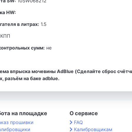
та SW:
10SW068212
ка HW:
гателя в литрах:
1.5
КПП
контрольных сумм:
не
ема впрыска мочевины AdBlue (Сделайте сброс счётч
, разъём на баке adblue.
бота на площадке
О сервисе
аказ прошивки
FAQ
алибровщики
Калибровщикам