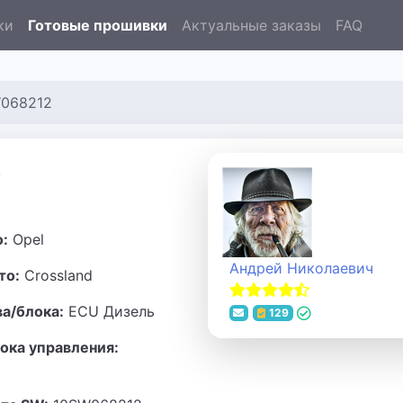
ки
Готовые прошивки
Актуальные заказы
FAQ
W068212
3
о:
Opel
Андрей Николаевич
то:
Crossland
ва/блока:
ECU Дизель
129
ока управления: