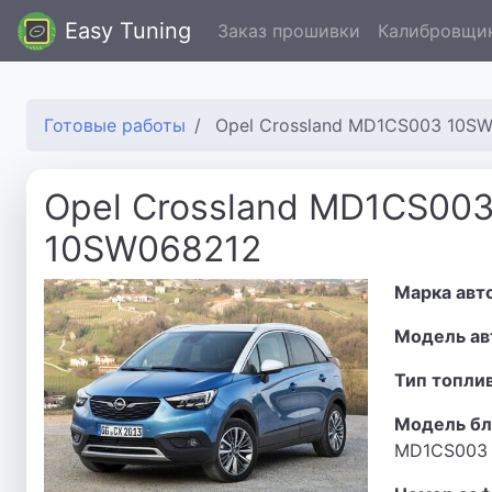
Easy Tuning
Заказ прошивки
Калибровщи
Готовые работы
Opel Crossland MD1CS003 10S
Opel Crossland MD1CS00
10SW068212
Марка авт
Модель ав
Тип топли
Модель бл
MD1CS003