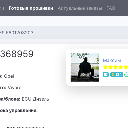
ки
Готовые прошивки
Актуальные заказы
FAQ
59 F601203203
7368959
Максим
124
о:
Opel
то:
Vivaro
ва/блока:
ECU Дизель
ока управления: