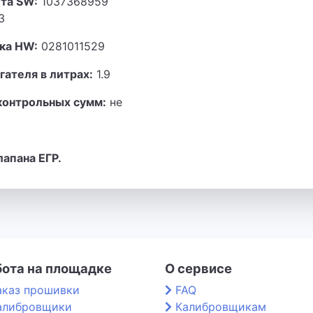
та SW:
1037368959
3
ка HW:
0281011529
гателя в литрах:
1.9
контрольных сумм:
не
лапана ЕГР.
бота на площадке
О сервисе
аказ прошивки
FAQ
алибровщики
Калибровщикам