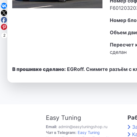
Номер соф
F60120320
Номер бло
Объем дви
2
Пересчет 
сделан
В прошивке сделано:
EGRoff. Снимите разъём с к
Easy Tuning
Ра
З
Email:
admin@easytuningshop.ru
Чат в Telegram:
Easy Tuning
К