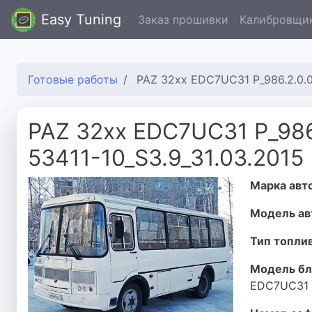
Easy Tuning
Заказ прошивки
Калибровщи
Готовые работы
PAZ 32xx EDC7UC31 P_986.2.0.0
PAZ 32xx EDC7UC31 P_986
53411-10_S3.9_31.03.2015
Марка авт
Модель ав
Тип топли
Модель бл
EDC7UC31