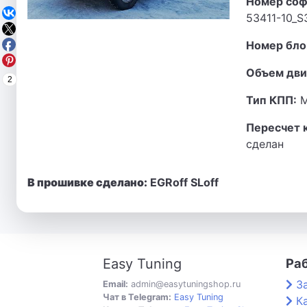
Номер соф
53411-10_S
Номер бло
Объем дви
2
Тип КПП:
М
Пересчет 
сделан
В прошивке сделано:
EGRoff SLoff
Easy Tuning
Ра
З
Email:
admin@easytuningshop.ru
Чат в Telegram:
Easy Tuning
К