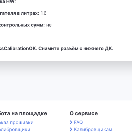
ка HW:
гателя в литрах:
1.6
контрольных сумм:
не
essCalibrationOK. Снимите разъём с нижнего ДК.
бота на площадке
О сервисе
аказ прошивки
FAQ
алибровщики
Калибровщикам