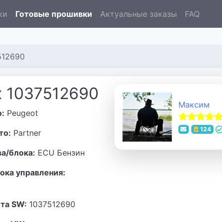
ки
Готовые прошивки
Актуальные заказы
FAQ
512690
x 1037512690
Максим
о:
Peugeot
124
то:
Partner
ва/блока:
ECU Бензин
ока управления:
та SW:
1037512690