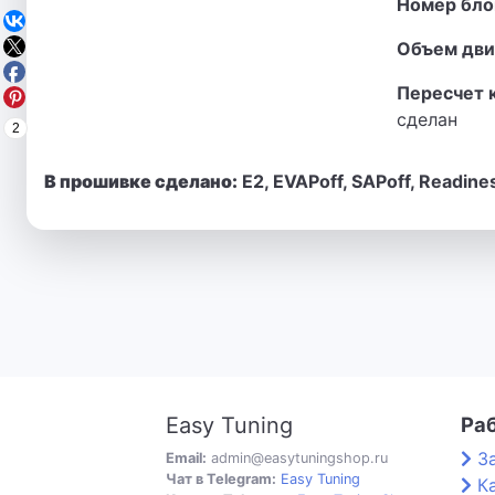
Номер бло
Объем дви
Пересчет 
сделан
2
В прошивке сделано:
E2, EVAPoff, SAPoff, Readin
Easy Tuning
Ра
З
Email:
admin@easytuningshop.ru
Чат в Telegram:
Easy Tuning
К