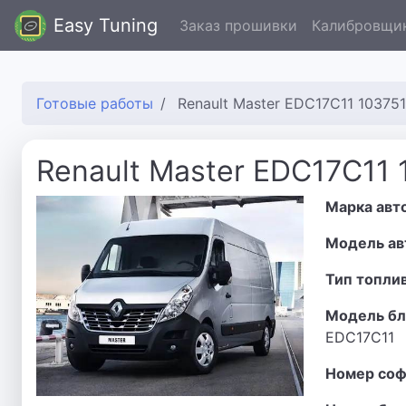
Easy Tuning
Заказ прошивки
Калибровщи
Готовые работы
Renault Master EDC17C11 10375
Renault Master EDC17C11
Марка авт
Модель ав
Тип топли
Модель бл
EDC17C11
Номер соф