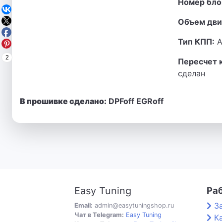
Номер бло
Объем дви
Тип КПП:
А
2
Пересчет 
сделан
В прошивке сделано:
DPFoff EGRoff
Easy Tuning
Ра
З
Email:
admin@easytuningshop.ru
Чат в Telegram:
Easy Tuning
К