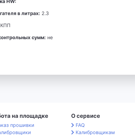
ка HW:
гателя в литрах:
2.3
КПП
контрольных сумм:
не
бота на площадке
О сервисе
аказ прошивки
FAQ
алибровщики
Калибровщикам