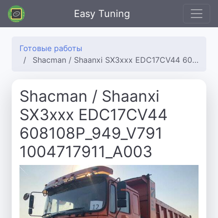
Easy Tuning
Готовые работы
Shacman / Shaanxi SX3xxx EDC17CV44 608108P_949_V791 1004717911_A003
Shacman / Shaanxi
SX3xxx EDC17CV44
608108P_949_V791
1004717911_A003