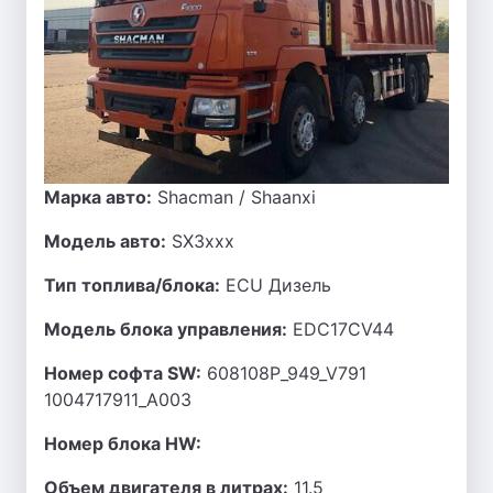
Марка авто:
Shacman / Shaanxi
Модель авто:
SX3xxx
Тип топлива/блока:
ECU Дизель
Модель блока управления:
EDC17CV44
Номер софта SW:
608108P_949_V791
1004717911_A003
Номер блока HW:
Объем двигателя в литрах:
11.5