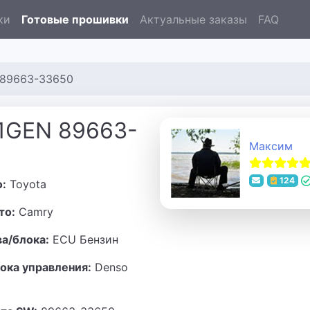
ки
Готовые прошивки
Актуальные заказы
FAQ
 89663-33650
 1GEN 89663-
Максим
124
о:
Toyota
то:
Camry
ва/блока:
ECU Бензин
ока управления:
Denso