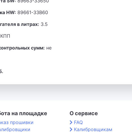
та SW:
89663-33650
ка HW:
89661-33B60
гателя в литрах:
3.5
КПП
контрольных сумм:
не
5.
бота на площадке
О сервисе
аказ прошивки
FAQ
алибровщики
Калибровщикам