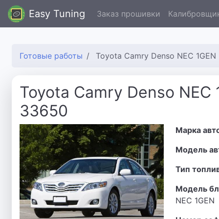
Easy Tuning
Заказ прошивки
Калибровщи
Готовые работы
Toyota Camry Denso NEC 1GEN
Toyota Camry Denso NEC
33650
Марка авт
Модель ав
Тип топли
Модель бл
NEC 1GEN