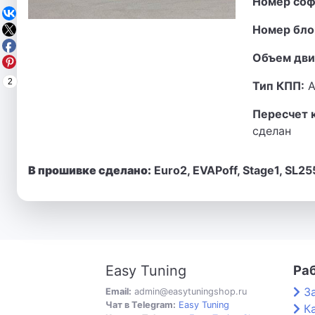
Номер соф
Номер бло
Объем дви
2
Тип КПП:
А
Пересчет 
сделан
В прошивке сделано:
Euro2, EVAPoff, Stage1, SL25
Easy Tuning
Ра
З
Email:
admin@easytuningshop.ru
Чат в Telegram:
Easy Tuning
К