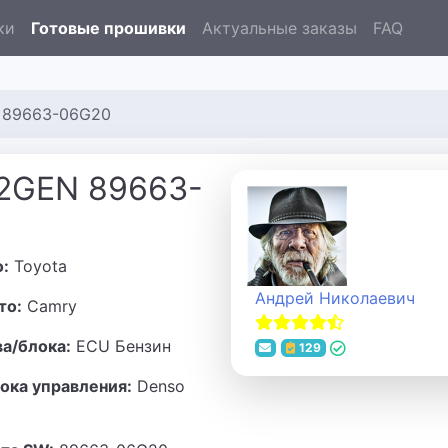
ки
Готовые прошивки
Актуальные заказы
FAQ
 89663-06G20
 2GEN 89663-
о:
Toyota
Андрей Николаевич
то:
Camry
ва/блока:
ECU Бензин
129
ока управления:
Denso