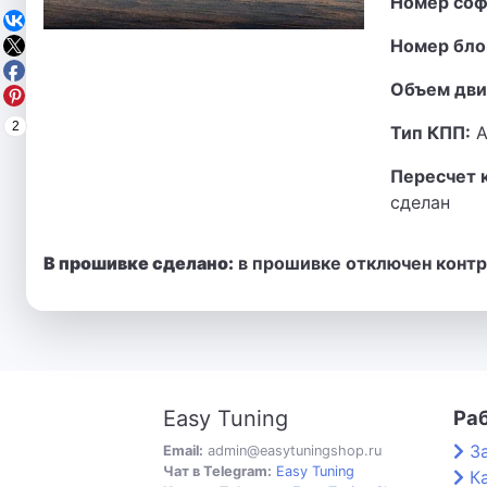
Номер соф
Номер бло
Объем дви
2
Тип КПП:
А
Пересчет 
сделан
В прошивке сделано:
в прошивке отключен контро
Easy Tuning
Ра
З
Email:
admin@easytuningshop.ru
Чат в Telegram:
Easy Tuning
К