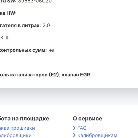
та SW:
89663-06G20
ка HW:
гателя в литрах:
2.0
КПП
контрольных сумм:
не
ль катализаторов (Е2), клапан EGR
бота на площадке
О сервисе
аказ прошивки
FAQ
алибровщики
Калибровщикам