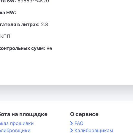
та SW:
89663-FAK20
ка HW:
гателя в литрах:
2.8
КПП
контрольных сумм:
не
бота на площадке
О сервисе
аказ прошивки
FAQ
алибровщики
Калибровщикам