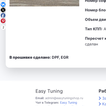
Номер соф
Номер бло
Объем дви
2
Тип КПП:
А
Пересчет 
сделан
В прошивке сделано:
DPF, EGR
Easy Tuning
Ра
З
Email:
admin@easytuningshop.ru
Чат в Telegram:
Easy Tuning
К