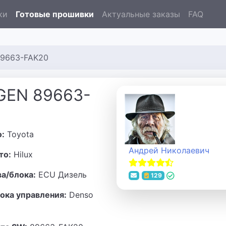
ки
Готовые прошивки
Актуальные заказы
FAQ
89663-FAK20
3GEN 89663-
о:
Toyota
Андрей Николаевич
то:
Hilux
ва/блока:
ECU Дизель
129
ока управления:
Denso