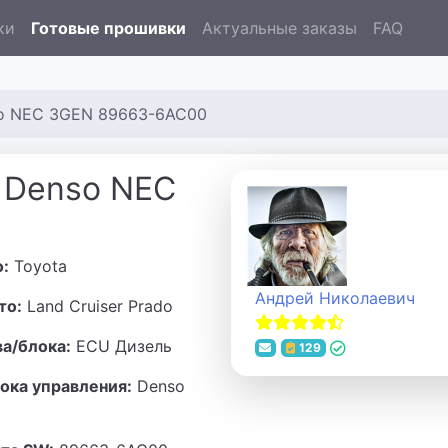
ки
Готовые прошивки
Актуальные заказы
FAQ
nso NEC 3GEN 89663-6AC00
o Denso NEC
о:
Toyota
Андрей Николаевич
то:
Land Cruiser Prado
ва/блока:
ECU Дизель
129
ока управления:
Denso