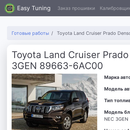
Easy Tuning
Заказ прошивки
Калибровщи
Готовые работы
Toyota Land Cruiser Prado De
Toyota Land Cruiser Prad
3GEN 89663-6AC00
Марка авт
Модель ав
Тип топли
Модель бл
NEC 3GEN