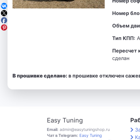
Номер соф
Номер бло
Объем дви
Тип КПП:
А
Пересчет 
сделан
В прошивке сделано:
в прошивке отключен сажев
Easy Tuning
Ра
З
Email:
admin@easytuningshop.ru
Чат в Telegram:
Easy Tuning
К