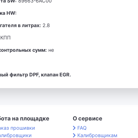
та SW:
89663-6AC00
ка HW:
гателя в литрах:
2.8
КПП
контрольных сумм:
не
ый фильтр DPF, клапан EGR.
бота на площадке
О сервисе
аказ прошивки
FAQ
алибровщики
Калибровщикам