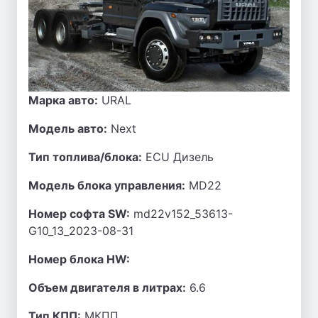
Марка авто:
URAL
Модель авто:
Next
Тип топлива/блока:
ECU Дизель
Модель блока управления:
MD22
Номер софта SW:
md22v152_53613-
G10_13_2023-08-31
Номер блока HW:
Объем двигателя в литрах:
6.6
Тип КПП:
МКПП