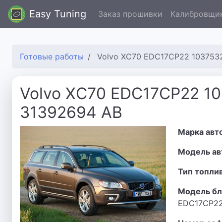
Easy Tuning
Заказ прошивки
Калибровщи
Готовые работы
Volvo XC70 EDC17CP22 103753
Volvo XC70 EDC17CP22 1
31392694 AB
Марка авт
Модель ав
Тип топли
Модель бл
EDC17CP2