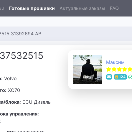
ки
Готовые прошивки
Актуальные заказы
FAQ
2515 31392694 AB
037532515
Максим
124
о:
Volvo
то:
XC70
ва/блока:
ECU Дизель
ока управления:
2