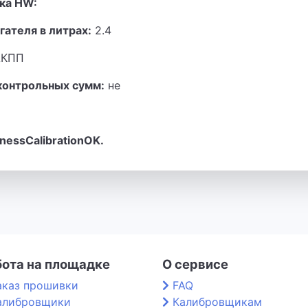
ка HW:
гателя в литрах:
2.4
КПП
контрольных сумм:
не
inessCalibrationOK.
бота на площадке
О сервисе
аказ прошивки
FAQ
алибровщики
Калибровщикам