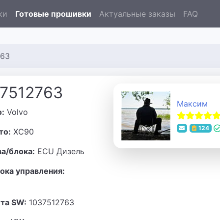
ки
Готовые прошивки
Актуальные заказы
FAQ
763
37512763
Максим
о:
Volvo
124
то:
XC90
ва/блока:
ECU Дизель
ока управления:
та SW:
1037512763