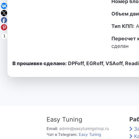
Номер бло
Объем дви
Тип КПП:
А
1
Пересчет 
сделан
В прошивке сделано:
DPFoff, EGRoff, VSAoff, Read
Easy Tuning
Ра
З
Email:
admin@easytuningshop.ru
Чат в Telegram:
Easy Tuning
К