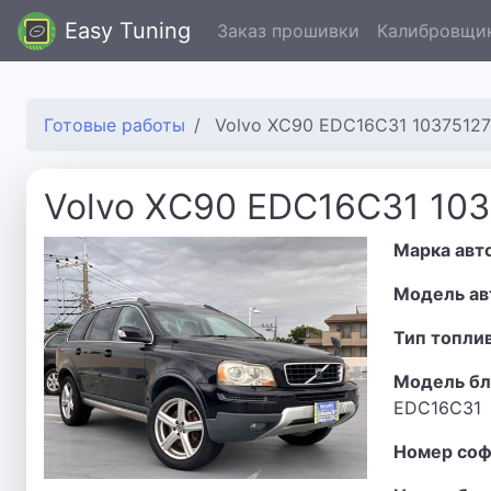
Easy Tuning
Заказ прошивки
Калибровщи
Готовые работы
Volvo XC90 EDC16C31 1037512
Volvo XC90 EDC16C31 10
Марка авт
Модель ав
Тип топли
Модель бл
EDC16C31
Номер соф