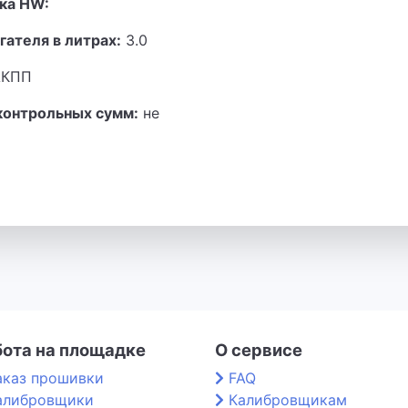
ка HW:
гателя в литрах:
3.0
КПП
контрольных сумм:
не
бота на площадке
О сервисе
аказ прошивки
FAQ
алибровщики
Калибровщикам