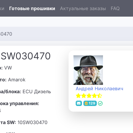
ки
Готовые прошивки
Актуальные заказы
FAQ
30470
0SW030470
о:
VW
то:
Amarok
Андрей Николаевич
ва/блока:
ECU Дизель
ока управления:
129
4
та SW:
10SW030470