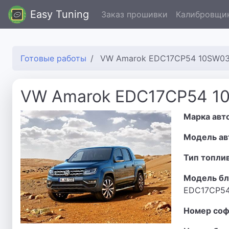
Easy Tuning
Заказ прошивки
Калибровщи
Готовые работы
VW Amarok EDC17CP54 10SW0
VW Amarok EDC17CP54 1
Марка авт
Модель ав
Тип топли
Модель бл
EDC17CP5
Номер соф