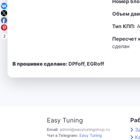
Номер бло
Объем дви
Тип КПП:
А
2
Пересчет 
сделан
В прошивке сделано:
DPFoff, EGRoff
Easy Tuning
Ра
З
Email:
admin@easytuningshop.ru
Чат в Telegram:
Easy Tuning
К