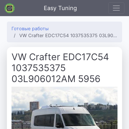
Easy Tuning
Готовые работы
VW Crafter EDC17C54 1037535375 03L906012AM 5956
VW Crafter EDC17C54
1037535375
03L906012AM 5956