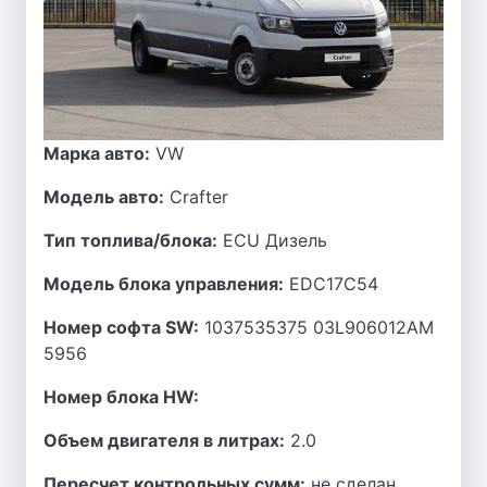
Марка авто:
VW
Модель авто:
Crafter
Тип топлива/блока:
ECU Дизель
Модель блока управления:
EDC17C54
Номер софта SW:
1037535375 03L906012AM
5956
Номер блока HW:
Объем двигателя в литрах:
2.0
Пересчет контрольных сумм:
не сделан